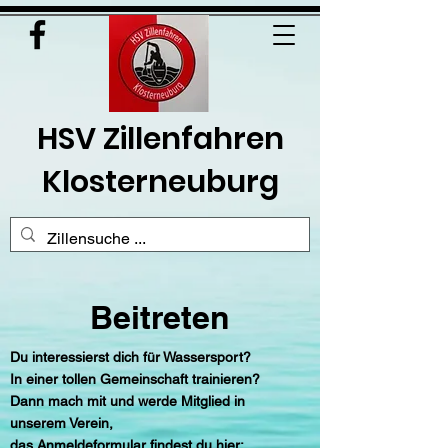
HSV Zillenfahren
Klosterneuburg
Beitreten
Du interessierst dich für Wassersport?
In einer tollen Gemeinschaft trainieren?
Dann mach mit und werde Mitglied in
unserem Verein,
das Anmeldeformular findest du hier: