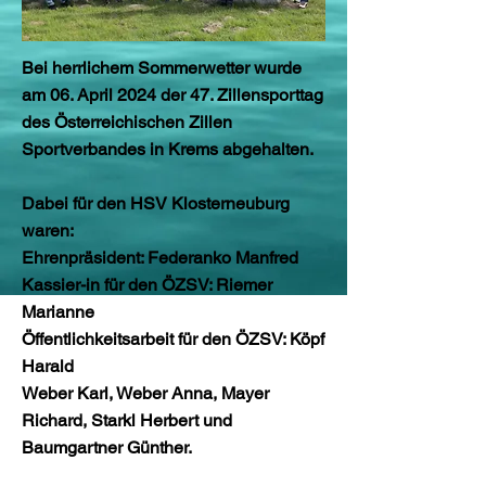
Bei herrlichem Sommerwetter wurde
am 06. April 2024 der 47. Zillensporttag
des Österreichischen Zillen
Sportverbandes in Krems abgehalten.
Dabei für den HSV Klosterneuburg
waren:
Ehrenpräsident: Federanko Manfred
Kassier-in für den ÖZSV: Riemer
Marianne
Öffentlichkeitsarbeit für den ÖZSV: Köpf
Harald
Weber Karl, Weber Anna, Mayer
Richard, Starkl Herbert und
Baumgartner Günther.