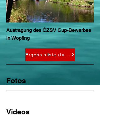
Austragung des ÖZSV Cup-Bewerbes
in Wopfing
Ergebnisliste (falls vorhanden)
Fotos
Videos