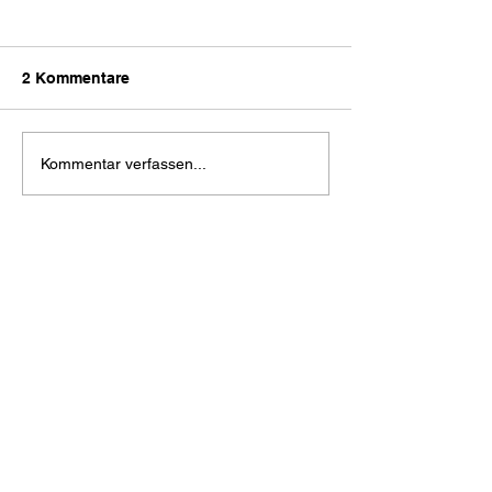
2 Kommentare
Kommentar verfassen...
Aktuell
Unsere neue Webseite ist
online!
firejumper59
15. Dez. 2022
Super 
Gefällt mir
g.raidl
30. Juli 2022
•
Nachbessern und Ergänzungen ( alte 